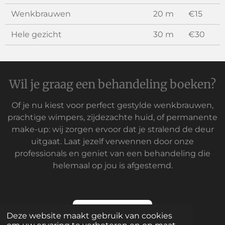
Wenkbrauwen
20 m
€15
Hele gezicht
30 m
€30
Wil je graag een behandeling boeken?
Of je nu kiest voor perfect gestylde wenkbrauwen,
prachtige wimpers, zijdezachte huid, of permanente
make-up: wij zorgen ervoor dat je stralend de deur
uitgaat. Laat jezelf verwennen door onze
professionals en geniet van een behandeling die
helemaal op jou is afgestemd.
Plan je afspraak
Deze website maakt gebruik van cookies