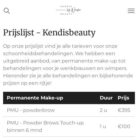
Ga
direct
naar
de
Prijslijst - Kendisbeauty
hoofdinhoud
Op onze prijslijst vind je alle tarieven voor onze
schoonheidsbehandelingen. We hebben een
uitgebreid aanbod, van permanente make-up tot
behandelingen voor je wenkbrauwen en wimpers.
Hieronder zie je alle behandelingen en bijbehorende
prijzen op een rijtje!
Permanente Make-up
Duur
Prijs
PMU - powderbrow
2 u
€395
PMU - Powder Brows Touch-up
1 u
€100
binnen 6 mnd