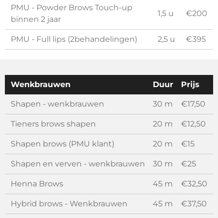
PMU - Powder Brows Touch-up
1,5 u
€200
binnen 2 jaar
PMU - Full lips (2behandelingen)
2,5 u
€395
Wenkbrauwen
Duur
Prijs
Shapen - wenkbrauwen
30 m
€17,50
Tieners brows shapen
20 m
€12,50
Shapen brows (PMU klant)
20 m
€15
Shapen en verven - wenkbrauwen
30 m
€25
Henna Brows
45 m
€32,50
Hybrid brows - Wenkbrauwen
45 m
€37,50