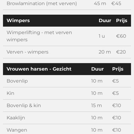
Browlamination (met verven)
45 m
€45
Wimpers
Duur
Prijs
Wimperlifting - met verven
1 u
€60
wimpers
Verven - wimpers
20 m
€20
Vrouwen harsen - Gezicht
Duur
Prijs
Bovenlip
10 m
€5
Kin
10 m
€5
Bovenlip & kin
15 m
€10
Kaaklijn
10 m
€10
Wangen
10 m
€10