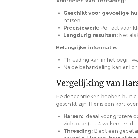
Voordelen van Threading:
Geschikt voor gevoelige hu
harsen.
Precisiewerk:
Perfect voor k
Langdurig resultaat:
Net als 
Belangrijke informatie:
Threading kan in het begin wat 
Na de behandeling kan er lich
Vergelijking van Har
Beide technieken hebben hun eig
geschikt zijn. Hier is een kort ove
Harsen:
Ideaal voor grotere op
zichtbaar (tot 4 weken) en de 
Threading:
Biedt een gedetai