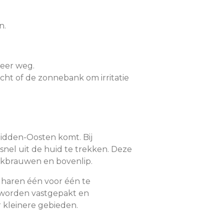
n.
weer weg.
icht of de zonnebank om irritatie
Midden-Oosten komt. Bij
snel uit de huid te trekken. Deze
enkbrauwen en bovenlip.
 haren één voor één te
 worden vastgepakt en
 kleinere gebieden.