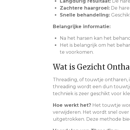
Langdurig resultaat:
De hare
Zachtere haargroei:
De haren
Snelle behandeling:
Geschikt
Belangrijke informatie:
Na het harsen kan het behandel
Het is belangrijk om het behan
te voorkomen.
Wat is Gezicht Onth
Threading, of touwtje ontharen, 
threading wordt een dun touwtje 
techniek is zeer geschikt voor k
Hoe werkt het?
Het touwtje wor
verwijderen. Het wordt snel ove
uitgetrokken. Deze methode biedt