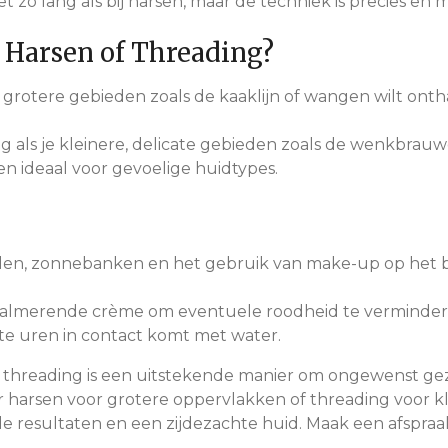
net zo lang als bij harsen, maar de techniek is precies en 
 Harsen of Threading?
e grotere gebieden zoals de kaaklijn of wangen wilt ontha
g als je kleinere, delicate gebieden zoals de wenkbrauw
n ideaal voor gevoelige huidtypes.
alen, zonnebanken en het gebruik van make-up op het
almerende crème om eventuele roodheid te verminder
te uren in contact komt met water.
 threading is een uitstekende manier om ongewenst gezi
oor harsen voor grotere oppervlakken of threading voor k
de resultaten en een zijdezachte huid. Maak een afspr