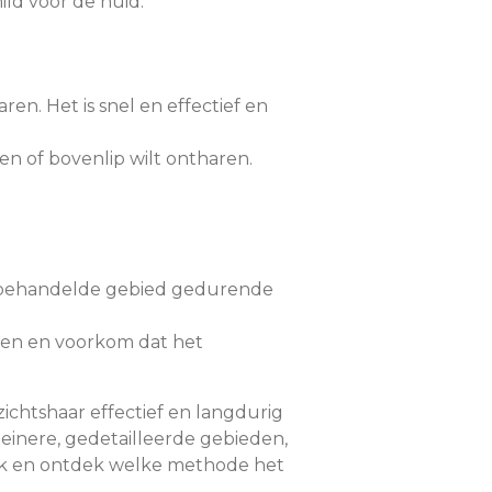
mild voor de huid.
ren. Het is snel en effectief en
en of bovenlip wilt ontharen.
 behandelde gebied gedurende
en en voorkom dat het
chtshaar effectief en langdurig
leinere, gedetailleerde gebieden,
aak en ontdek welke methode het