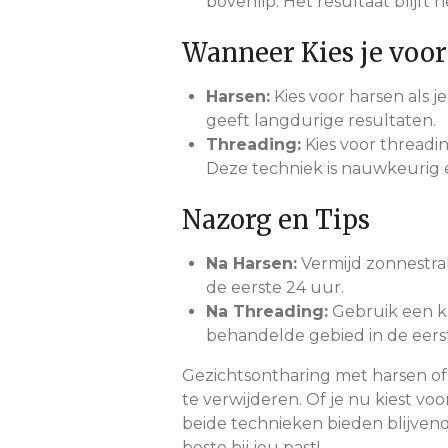
bovenlip. Het resultaat blijft 
Wanneer Kies je voor
Harsen:
Kies voor harsen als j
geeft langdurige resultaten.
Threading:
Kies voor threadin
Deze techniek is nauwkeurig e
Nazorg en Tips
Na Harsen:
Vermijd zonnestr
de eerste 24 uur.
Na Threading:
Gebruik een k
behandelde gebied in de eers
Gezichtsontharing met harsen of
te verwijderen. Of je nu kiest v
beide technieken bieden blijven
beste bij jou past!