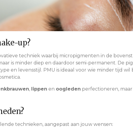
make-up?
vatieve techniek waarbij micropigmenten in de bovens
, maar is minder diep en daardoor semi-permanent. De pi
type en levensstijl. PMU is ideaal voor wie minder tijd w
osmetica.
nkbrauwen
,
lippen
en
oogleden
perfectioneren, maar 
kheden?
illende technieken, aangepast aan jouw wensen: