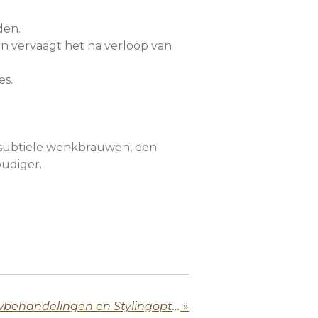
den.
 vervaagt het na verloop van
es.
r subtiele wenkbrauwen, een
oudiger.
Alles over Wenkbrauwbehandelingen en Stylingopties
»