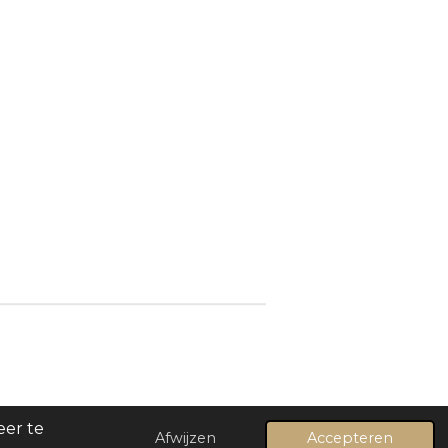
eer te
Afwijzen
Accepteren