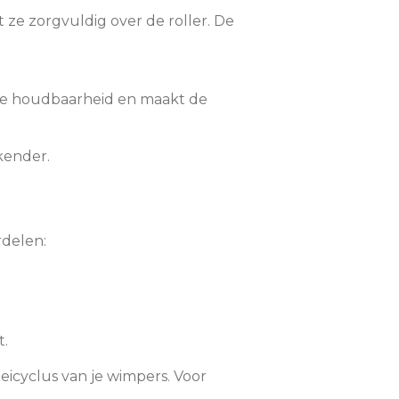
 ze zorgvuldig over de roller. De
t de houdbaarheid en maakt de
ekender.
rdelen:
t.
eicyclus van je wimpers. Voor