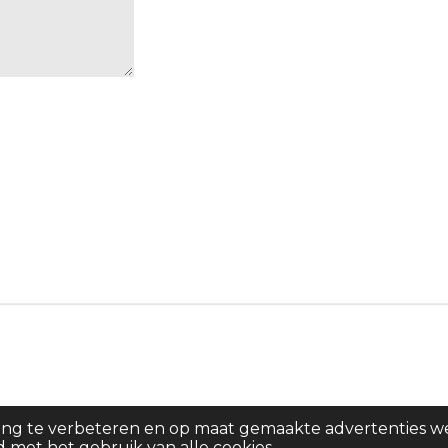
ing te verbeteren en op maat gemaakte advertenties w
d met het gebruik van alle cookies.