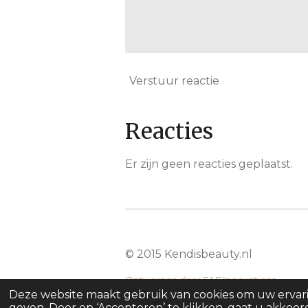
Verstuur reactie
Reacties
Er zijn geen reacties geplaatst.
© 2015 Kendisbeauty.nl
Ontworpen door
FAF Innovations
Deze website maakt gebruik van cookies om uw ervar
geven. Door op ‘Accepteren’ te klikken, gaat u akkoor