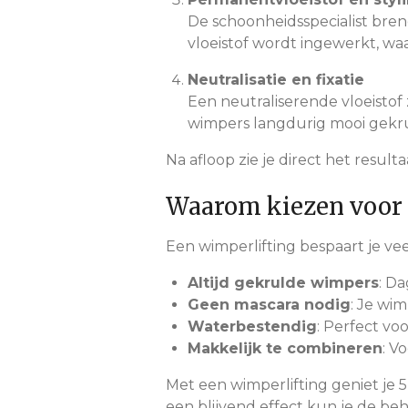
De schoonheidsspecialist bren
vloeistof wordt ingewerkt, waa
Neutralisatie en fixatie
Een neutraliserende vloeistof
wimpers langdurig mooi gekr
Na afloop zie je direct het resulta
Waarom kiezen voor 
Een wimperlifting bespaart je veel
Altijd gekrulde wimpers
: Da
Geen mascara nodig
: Je wim
Waterbestendig
: Perfect v
Makkelijk te combineren
: V
Met een wimperlifting geniet je 
een blijvend effect kun je de be