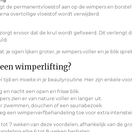
gt de permanentvloeistof aan op de wimpers en borstelt
rna overtollige vloeistof wordt verwijderd.
 zorgt ervoor dat de krul wordt gefixeerd. Dit verleng
uld.
at: je ogen lijken groter, je wimpers voller en je blik spr
een wimperlifting?
 tijd en moeite in je beautyroutine. Hier zijn enkele voo
g en nacht een open en frisse blik.
pers zien er van nature voller en langer uit.
oor zwemmen, douchen of een saunabezoek.
oeg een wimperverfbehandeling toe voor extra intensitei
5 tot 7 weken van deze voordelen, afhankelijk van de gro
handeling elke 6 tot 8 weken herhalen.